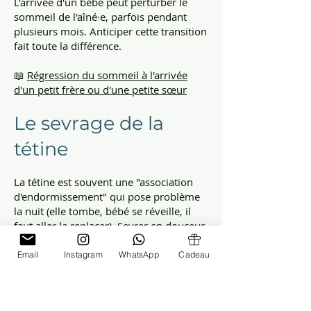
L'arrivée d'un bébé peut perturber le
sommeil de l'aîné·e, parfois pendant
plusieurs mois. Anticiper cette transition
fait toute la différence.
📖
Régression du sommeil à l'arrivée
d'un petit frère ou d'une petite sœur
Le sevrage de la
tétine
La tétine est souvent une "association
d'endormissement" qui pose problème
la nuit (elle tombe, bébé se réveille, il
faut aller la replacer). Sevrer en douceur
est possible à différents âges.
Email
Instagram
WhatsApp
Cadeau
📖
STOP tétine ! Astuces pour aider votre
enfant à arrêter l'usage de la tétine