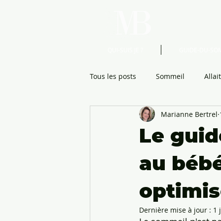
QUI-SUIS JE ?
GUIDE-DU-SO
Tous les posts
Sommeil
Alla
Marianne Bertrel
Puériculture
Grossesse acc
Le guid
Cadeau de naissance
Divers
au bébé
optimis
Dernière mise à jour :
1 