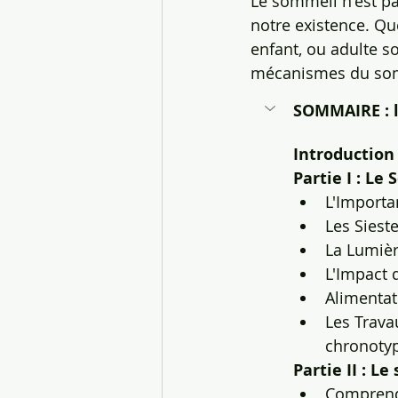
Le sommeil n'est pa
notre existence. Qu
enfant, ou adulte s
mécanismes du somme
SOMMAIRE : l
Introduction 
Partie I : Le
L'Importa
Les Siest
La Lumièr
L'Impact 
Alimentat
Les Trava
chronoty
Partie II : L
Comprend