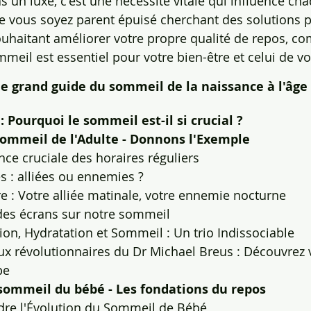
s un luxe, c'est une nécessité vitale qui influence ch
e vous soyez parent épuisé cherchant des solutions p
ouhaitant améliorer votre propre qualité de repos, co
il est essentiel pour votre bien-être et celui de vot
e grand guide du sommeil de la naissance à l'âge
: Pourquoi le sommeil est-il si crucial ?
 Sommeil de l'Adulte - Donnons l'Exemple
nce cruciale des horaires réguliers
es : alliées ou ennemies ?
e : Votre alliée matinale, votre ennemie nocturne
des écrans sur notre sommeil
ion, Hydratation et Sommeil : Un trio Indissociable
ux révolutionnaires du Dr Michael Breus : Découvrez 
pe
e sommeil du bébé - Les fondations du repos
re l'Évolution du Sommeil de Bébé