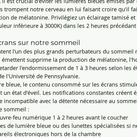
, il est crucial d'éviter les lumières bleues émises par 
 trompent notre cerveau en lui faisant croire qu'il fai
tion de mélatonine. Privilégiez un éclairage tamisé et
leur inférieure à 3000K) dans les 2 heures précédant
crans sur notre sommeil
ntent l'un des plus grands perturbateurs du sommeil 
s émettent supprime la production de mélatonine, l'
tarder l'endormissement de 1 à 3 heures selon les é
 l'Université de Pennsylvanie.
re bleue, le contenu consommé sur les écrans stimul
t un état d'éveil. Les notifications constantes créent
ce incompatible avec la détente nécessaire au sommei
e sommeil :
ouvre-feu numérique 1 à 2 heures avant le coucher
ltres de lumière bleue ou des lunettes spécialisées si 
areils électroniques hors de la chambre