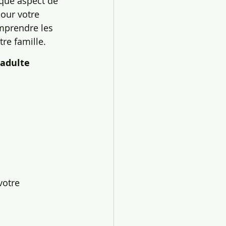
aque aspect de 
our votre 
mprendre les 
re famille.
 adulte
votre 