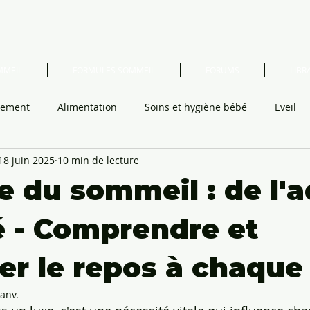
MMEIL
FORMULES SOMMEIL
FORUMS
LIBRA
itement
Alimentation
Soins et hygiène bébé
Eveil
18 juin 2025
10 min de lecture
ouchement post partum
Education
Voyager avec les enfa
e du sommeil : de l'a
Parentalité
 - Comprendre et
er le repos à chaque
janv.