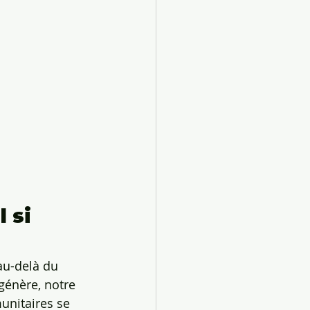
 si 
au-delà du 
génère, notre 
unitaires se 