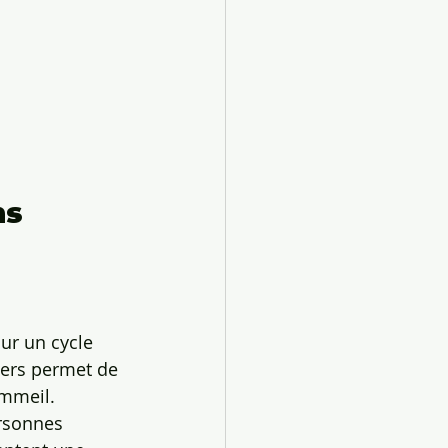
ns 
ur un cycle 
iers permet de 
ommeil.
rsonnes 