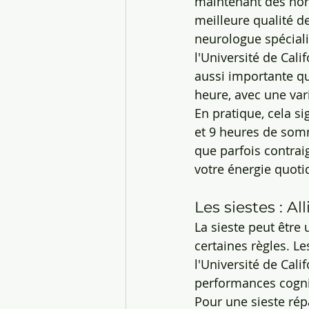
maintenant des hor
meilleure qualité d
neurologue spécial
l'Université de Cali
aussi importante qu
heure, avec une va
En pratique, cela s
et 9 heures de somm
que parfois contrai
votre énergie quoti
Les siestes : A
La sieste peut être 
certaines règles. L
l'Université de Cali
performances cogni
Pour une sieste répar