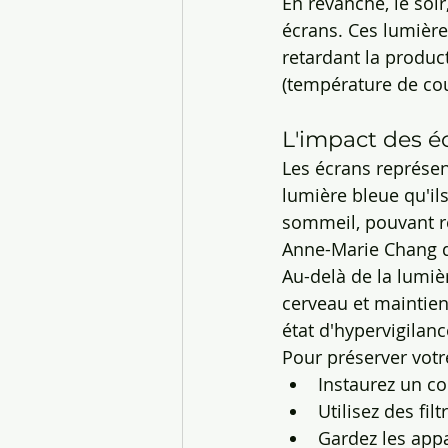
En revanche, le soir
écrans. Ces lumières
retardant la produc
(température de cou
L'impact des é
Les écrans représe
lumière bleue qu'il
sommeil, pouvant re
Anne-Marie Chang de
Au-delà de la lumiè
cerveau et maintien
état d'hypervigilan
Pour préserver votr
Instaurez un c
Utilisez des fi
Gardez les app