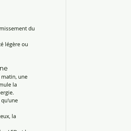
rmissement du 
é légère ou 
rne
 matin, une 
mule la 
ergie.
 qu'une 
ux, la 