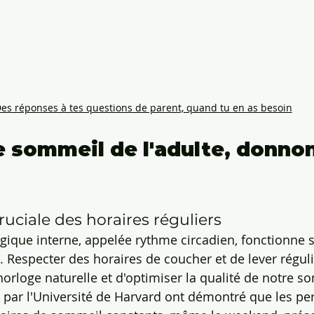
es réponses à tes questions de parent, quand tu en as besoin
Le sommeil de l'adulte, donno
uciale des horaires réguliers
gique interne, appelée rythme circadien, fonctionne s
. Respecter des horaires de coucher et de lever régul
horloge naturelle et d'optimiser la qualité de notre s
par l'Université de Harvard ont démontré que les pe