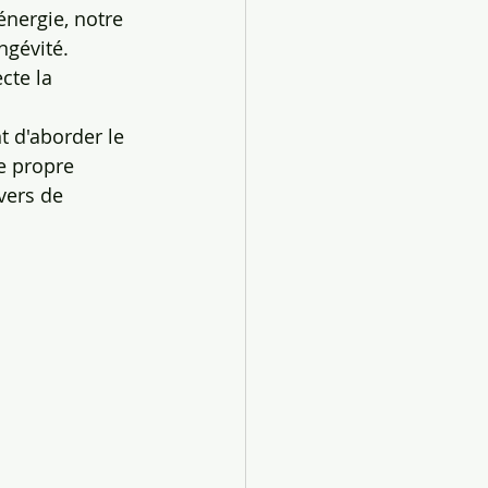
nergie, notre 
ngévité.
cte la 
t d'aborder le 
e propre 
vers de 