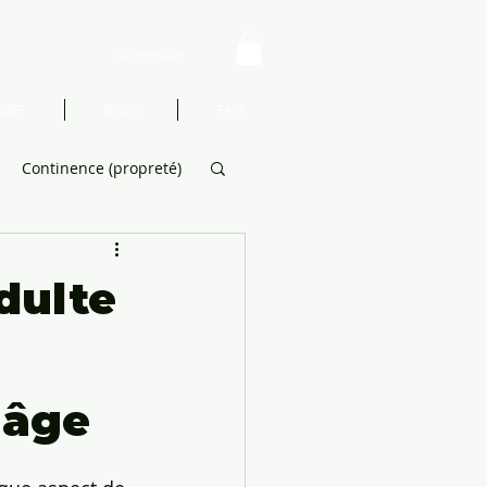
Connexion
IRIE
BLOG
FAQ
Continence (propreté)
nts
Montessori
dulte
 âge