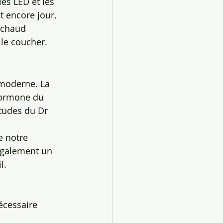
les LED et les 
t encore jour, 
 chaud 
 le coucher.
moderne. La 
hormone du 
tudes du Dr 
e notre 
 également un 
l.
nécessaire