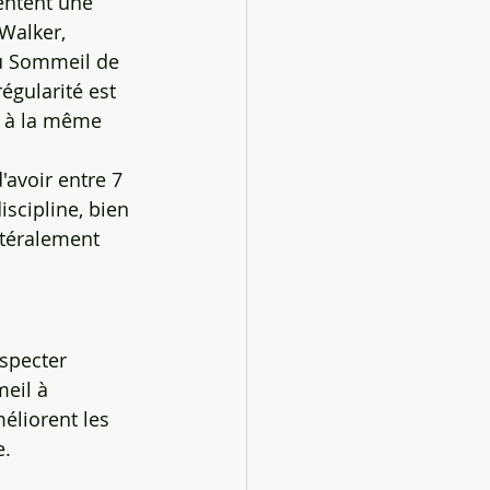
ntent une 
Walker, 
u Sommeil de 
égularité est 
r à la même 
'avoir entre 7 
scipline, bien 
ttéralement 
specter 
eil à 
éliorent les 
e.