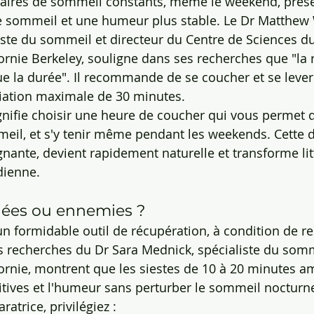
aires de sommeil constants, même le weekend, prése
e sommeil et une humeur plus stable. Le Dr Matthew 
iste du sommeil et directeur du Centre de Sciences d
fornie Berkeley, souligne dans ses recherches que "la r
e la durée". Il recommande de se coucher et se leve
riation maximale de 30 minutes.
ignifie choisir une heure de coucher qui vous permet d
eil, et s'y tenir même pendant les weekends. Cette di
gnante, devient rapidement naturelle et transforme li
dienne.
lliées ou ennemies ?
un formidable outil de récupération, à condition de re
es recherches du Dr Sara Mednick, spécialiste du somm
fornie, montrent que les siestes de 10 à 20 minutes am
tives et l'humeur sans perturber le sommeil nocturn
atrice, privilégiez :