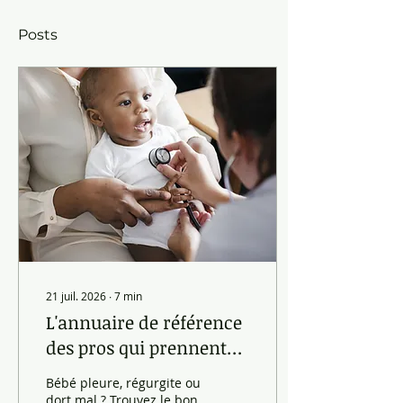
Posts
21 juil. 2026
∙
7
min
L'annuaire de référence
des pros qui prennent
soin de bébé en 2026
Bébé pleure, régurgite ou
(allaitement, RGO,
dort mal ? Trouvez le bon