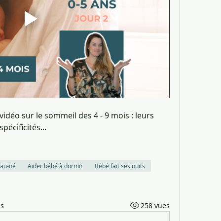
idéo sur le sommeil des 4 - 9 mois : leurs 
pécificités... 
au-né
Aider bébé à dormir
Bébé fait ses nuits
es
258 vues