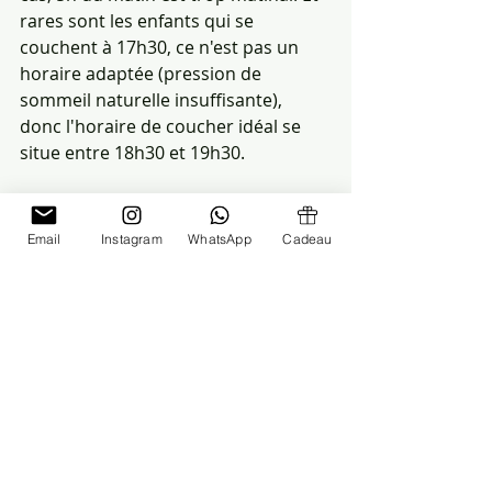
rares sont les enfants qui se 
couchent à 17h30, ce n'est pas un 
horaire adaptée (pression de 
sommeil naturelle insuffisante), 
donc l'horaire de coucher idéal se 
situe entre 18h30 et 19h30.
Mon enfant se réveille trop tôt 
mais joue dans son lit : dois-je 
Email
Instagram
WhatsApp
Cadeau
entrer dans la chambre ?
 Non. Un 
enfant qui babille ou joue sans 
pleurer est entre deux cycles de 
sommeil léger. Si vous entrez, vous 
signalez que la journée commence 
— et elle commence. Laissez-lui le 
temps de se rendormir dans un 
environnement calme et sombre. 
Vous serez souvent surpris du 