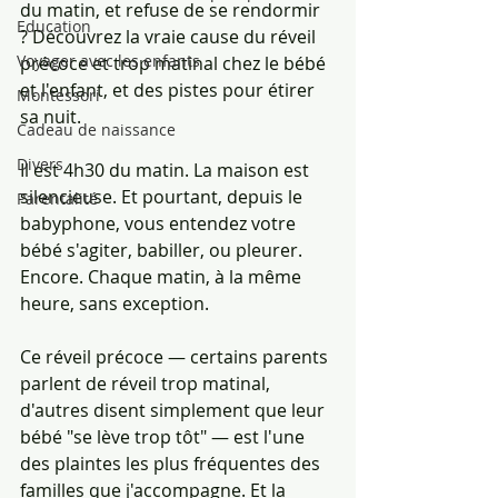
du matin, et refuse de se rendormir 
Education
? Découvrez la vraie cause du réveil 
Voyager avec les enfants
précoce et trop matinal chez le bébé 
et l'enfant, et des pistes pour étirer 
Montessori
sa nuit.
Cadeau de naissance
Divers
Il est 4h30 du matin. La maison est 
silencieuse. Et pourtant, depuis le 
Parentalité
babyphone, vous entendez votre 
bébé s'agiter, babiller, ou pleurer. 
Encore. Chaque matin, à la même 
heure, sans exception.
Ce réveil précoce — certains parents 
parlent de réveil trop matinal, 
d'autres disent simplement que leur 
bébé "se lève trop tôt" — est l'une 
des plaintes les plus fréquentes des 
familles que j'accompagne. Et la 