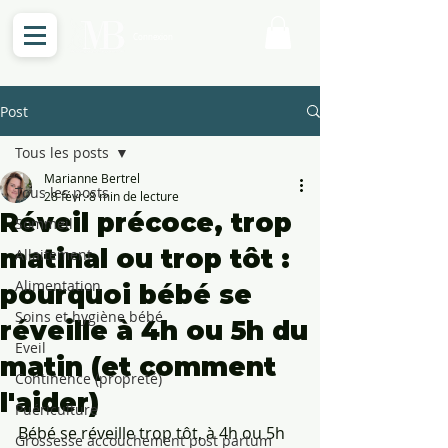
Connexion
Post
Tous les posts
Marianne Bertrel
Tous les posts
28 févr.
8 min de lecture
Réveil précoce, trop
Sommeil
matinal ou trop tôt :
Allaitement
Alimentation
pourquoi bébé se
Soins et hygiène bébé
réveille à 4h ou 5h du
Eveil
matin (et comment
Continence (propreté)
l'aider)
Puériculture
Bébé se réveille trop tôt, à 4h ou 5h 
Grossesse accouchement post partum