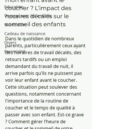
mon enfant avant le 
Education
coucher ? L’impact des 
horaires décalés sur le 
Voyager avec les enfants
sommeil des enfants
Montessori
Cadeau de naissance
Dans le quotidien de nombreux 
Divers
parents, particulièrement ceux ayant 
Parentalité
des horaires de travail décalés, des 
retours tardifs ou un emploi 
demandant du travail de nuit, il 
arrive parfois qu’ils ne puissent pas 
voir leur enfant avant le coucher. 
Cette situation peut soulever des 
questions, notamment concernant 
l'importance de la routine de 
coucher et le temps de qualité à 
passer avec son enfant. Est-ce grave 
? Comment gérer l’heure de 
coucher et le sommeil de votre 