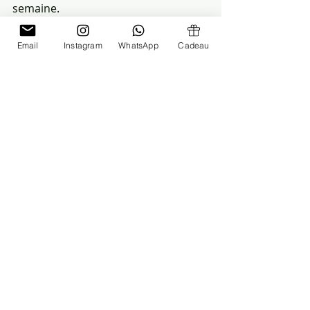
semaine.
Email
Instagram
WhatsApp
Cadeau
Prioriser la qualité des 
interactions
En conclusion, ne pas voir son 
enfant avant le coucher n’est pas en 
soi un problème. Ce qui compte, 
c’est de privilégier des moments de 
qualité, où l’enfant se sent écouté et 
valorisé. Les routines du 
coucher doivent rester stables pour 
assurer un bon sommeil à l’enfant, 
même si vous êtes absent. Pour les 
parents ayant des horaires 
décalés ou des travaux de nuit, il est 
essentiel d’être flexible et de trouver 
d’autres moments dans la journée 