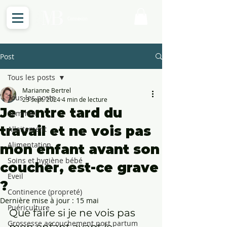
Connexion
Post
Tous les posts
Marianne Bertrel
Tous les posts
23 sept. 2024
4 min de lecture
Je rentre tard du
Sommeil
travail et ne vois pas
Allaitement
Alimentation
mon enfant avant son
Soins et hygiène bébé
coucher, est-ce grave
Eveil
?
Continence (propreté)
Dernière mise à jour :
15 mai
Puériculture
Que faire si je ne vois pas 
Grossesse accouchement post partum