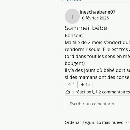
ineschaabane07
10 février 2026
ineschaabane07
Sommeil bébé
Bonsoir, 
Ma fille de 2 mois s’endort qu
rendormir seule. Elle est très
tord dans tout les sens en mê
bougent) 
Il y’a des jours où bébé dort
si des mamans ont des conseils
1
1 réaction
2 commentaires
Escribir un comentario...
Ordenar según:
Lo más nuevo