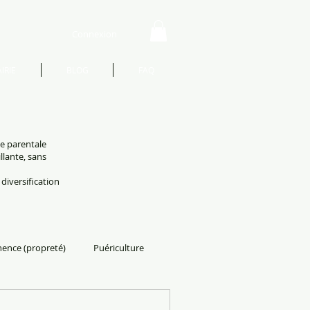
Connexion
IRIE
BLOG
FAQ
te parentale
llante, sans
 diversification
nence (propreté)
Puériculture
adeau de naissance
Divers