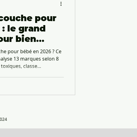
 couche pour
: le grand
our bien
uche pour bébé en 2026 ? Ce
alyse 13 marques selon 8
 toxiques, classe
 française, rapports
allage écologique. Résultat :
in France, 0% perturbateurs
udget moyen : 4000 couches
e synthétique, chlore, kraft
yclable). Mis à jour tous les
024