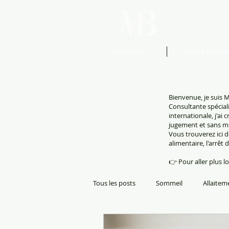
QUI-SUIS JE ?
GUIDE-DU-SO
Bienvenue, je suis M
Consultante spécial
internationale, j'ai
jugement et sans m
Vous trouverez ici d
alimentaire, l'arrêt 
👉 Pour aller plus l
Tous les posts
Sommeil
Allaitem
Grossesse accouchement post partu