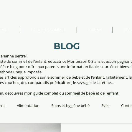
MMEIL
FORMULES SOMMEIL
FORUMS
LIBRA
BLOG
arianne Bertrel.
iste du sommeil de l'enfant, éducatrice Montessori 0-3 ans et accompagnan
 créé ce blog pour offrir aux parents une information fiable, sourcée et bienvei
éthode unique imposée.
es articles approfondis sur le sommeil de bébé et de l'enfant, l'allaitement, la
des couches, des comparatifs puériculture, le sevrage de la tétine...
oin, découvrez
mon guide complet du sommeil de bébé et de l'enfant.
ent
Alimentation
Soins et hygiène bébé
Eveil
Conti
m
Education
Voyager avec les enfants
Montessori
C