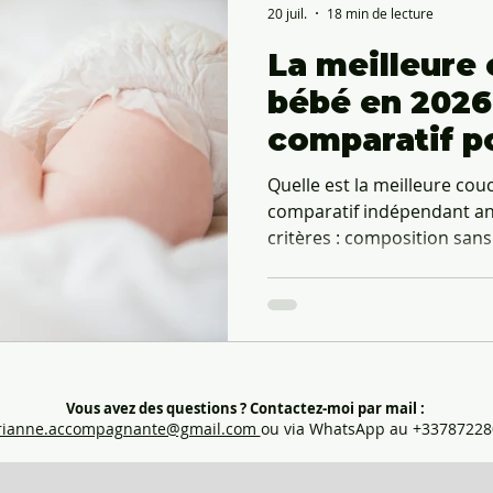
20 juil.
18 min de lecture
La meilleure
bébé en 2026 
comparatif p
choisir
Quelle est la meilleure co
comparatif indépendant an
critères : composition sans
d'absorption A, fabrication
toxicologiques, prix et emb
Les Petits Culottés (made 
endocriniens, classe A). B
= 640€ à 1800€. Évitez : voil
pelliculé plastique (non rec
Vous avez des questions ?
Contactez-moi par mail :
2 m
ianne.accompagnante@gmail.com
ou via WhatsApp au +33787228