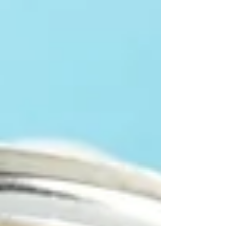
junior qui va jusqu'à 3, 6, voire 10 ans, il sert à
quelque chose ? » Entre les rayons de
pharmacie qui d