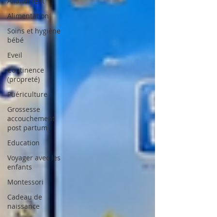
Allaitement
Alimentation
Soins et hygiène
bébé
Eveil
Continence
(propreté)
Puériculture
Grossesse
accouchement
post partum
Education
Voyager avec les
enfants
Montessori
Cadeau de
naissance