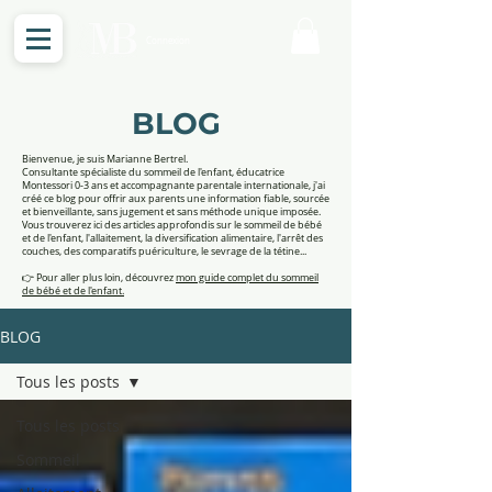
Connexion
BLOG
Bienvenue, je suis Marianne Bertrel.
Consultante spécialiste du sommeil de l'enfant, éducatrice
Montessori 0-3 ans et accompagnante parentale internationale, j'ai
créé ce blog pour offrir aux parents une information fiable, sourcée
et bienveillante, sans jugement et sans méthode unique imposée.
Vous trouverez ici des articles approfondis sur le sommeil de bébé
et de l'enfant, l'allaitement, la diversification alimentaire, l'arrêt des
couches, des comparatifs puériculture, le sevrage de la tétine...
👉 Pour aller plus loin, découvrez
mon guide complet du sommeil
de bébé et de l'enfant.
BLOG
Tous les posts
Tous les posts
Sommeil