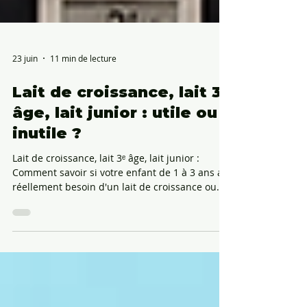
23 juin
11 min de lecture
Lait de croissance, lait 3ᵉ
âge, lait junior : utile ou
inutile ?
Lait de croissance, lait 3ᵉ âge, lait junior :
Comment savoir si votre enfant de 1 à 3 ans a
réellement besoin d'un lait de croissance ou
est-ce encore un piège marketing ? C'est l'une
des questions qui revient le plus souvent en
consultation : « Est-ce que je dois vraiment
continuer le lait de croissance après 1 an ? »
Parfois suivie de : « Et le lait 3ᵉ âge ? Et le lait