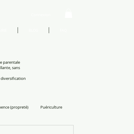
Connexion
IRIE
BLOG
FAQ
te parentale
llante, sans
 diversification
nence (propreté)
Puériculture
adeau de naissance
Divers