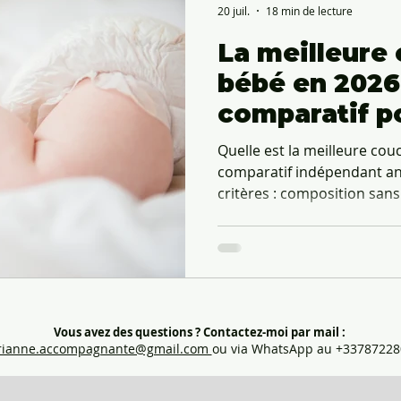
20 juil.
18 min de lecture
La meilleure
bébé en 2026 
comparatif p
choisir
Quelle est la meilleure co
comparatif indépendant an
critères : composition sans
d'absorption A, fabrication
toxicologiques, prix et emb
Les Petits Culottés (made 
endocriniens, classe A). B
= 640€ à 1800€. Évitez : voil
pelliculé plastique (non rec
Vous avez des questions ?
Contactez-moi par mail :
2 m
ianne.accompagnante@gmail.com
ou via WhatsApp au +33787228