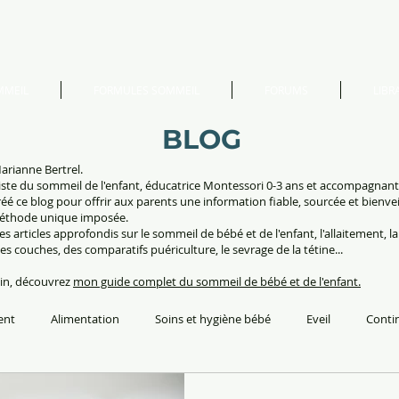
MMEIL
FORMULES SOMMEIL
FORUMS
LIBRA
BLOG
arianne Bertrel.
iste du sommeil de l'enfant, éducatrice Montessori 0-3 ans et accompagnan
 créé ce blog pour offrir aux parents une information fiable, sourcée et bienvei
éthode unique imposée.
es articles approfondis sur le sommeil de bébé et de l'enfant, l'allaitement, la
des couches, des comparatifs puériculture, le sevrage de la tétine...
oin, découvrez
mon guide complet du sommeil de bébé et de l'enfant.
ent
Alimentation
Soins et hygiène bébé
Eveil
Conti
m
Education
Voyager avec les enfants
Montessori
C