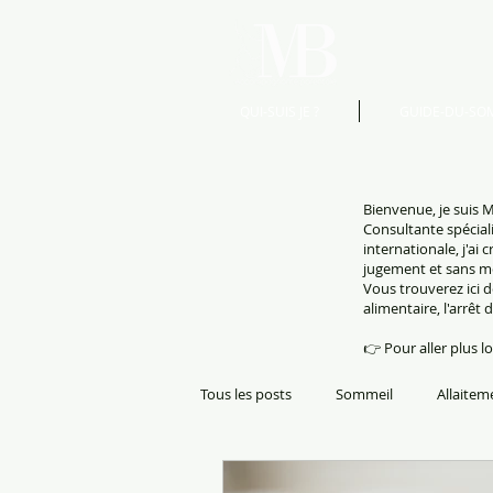
QUI-SUIS JE ?
GUIDE-DU-SO
Bienvenue, je suis M
Consultante spécial
internationale, j'ai
jugement et sans m
Vous trouverez ici d
alimentaire, l'arrêt 
👉 Pour aller plus l
Tous les posts
Sommeil
Allaitem
Grossesse accouchement post partu