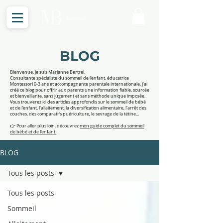
Connexion
BLOG
Bienvenue, je suis Marianne Bertrel.
Consultante spécialiste du sommeil de l'enfant, éducatrice
Montessori 0-3 ans et accompagnante parentale internationale, j'ai
créé ce blog pour offrir aux parents une information fiable, sourcée
et bienveillante, sans jugement et sans méthode unique imposée.
Vous trouverez ici des articles approfondis sur le sommeil de bébé
et de l'enfant, l'allaitement, la diversification alimentaire, l'arrêt des
couches, des comparatifs puériculture, le sevrage de la tétine...
👉 Pour aller plus loin, découvrez
mon guide complet du sommeil
de bébé et de l'enfant.
BLOG
Tous les posts
Tous les posts
Sommeil