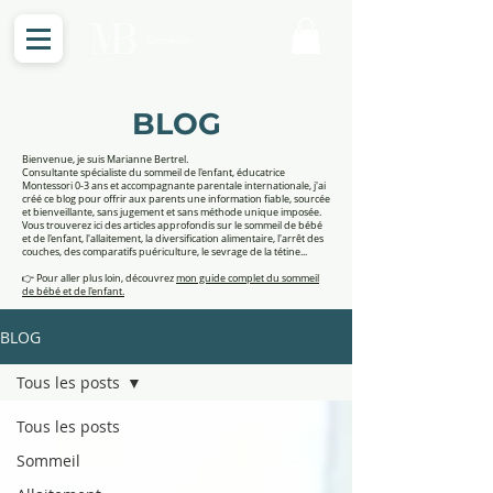
Connexion
BLOG
Bienvenue, je suis Marianne Bertrel.
Consultante spécialiste du sommeil de l'enfant, éducatrice
Montessori 0-3 ans et accompagnante parentale internationale, j'ai
créé ce blog pour offrir aux parents une information fiable, sourcée
et bienveillante, sans jugement et sans méthode unique imposée.
Vous trouverez ici des articles approfondis sur le sommeil de bébé
et de l'enfant, l'allaitement, la diversification alimentaire, l'arrêt des
couches, des comparatifs puériculture, le sevrage de la tétine...
👉 Pour aller plus loin, découvrez
mon guide complet du sommeil
de bébé et de l'enfant.
BLOG
Tous les posts
Tous les posts
Sommeil