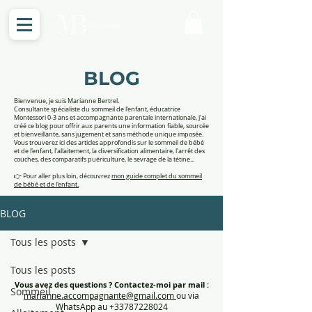
Connexion
BLOG
Bienvenue, je suis Marianne Bertrel.
Consultante spécialiste du sommeil de l'enfant, éducatrice
Montessori 0-3 ans et accompagnante parentale internationale, j'ai
créé ce blog pour offrir aux parents une information fiable, sourcée
et bienveillante, sans jugement et sans méthode unique imposée.
Vous trouverez ici des articles approfondis sur le sommeil de bébé
et de l'enfant, l'allaitement, la diversification alimentaire, l'arrêt des
couches, des comparatifs puériculture, le sevrage de la tétine...
👉 Pour aller plus loin, découvrez
mon guide complet du sommeil
de bébé et de l'enfant.
BLOG
Tous les posts
Tous les posts
Vous avez des questions ?
Contactez-moi par mail :
Sommeil
marianne.accompagnante@gmail.com
ou via
WhatsApp au +33787228024