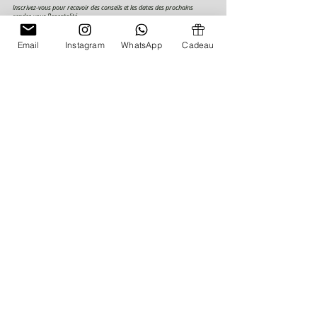
Inscrivez-vous pour recevoir des conseils et les dates des prochains
rendez-vous Parentalité.
Email
Instagram
WhatsApp
Cadeau
S'inscrire
Restez connnecté(e)
© 2026 Marianne Bertrel - Sommeil bébé
enfant - allaitement - petite enfance - stop
tétine - consultante sommeil - France -
Belgique - Suisse
Politique de
confidentialité
-
CGV
-
Mentions
légales
-
Contact