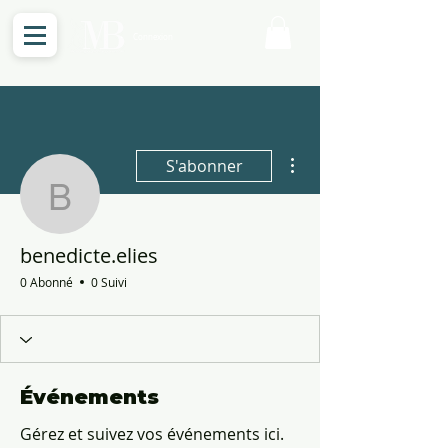
Connexion
Plus d'actions
S'abonner
benedicte.elies
benedicte.elies
0 Abonné
0 Suivi
Événements
Gérez et suivez vos événements ici.