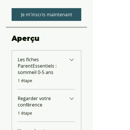
Je m'inscris maintenant
Aperçu
Les fiches
ParentEssentiels :
sommeil 0-5 ans
.
1 étape
Regarder votre
conférence
.
1 étape