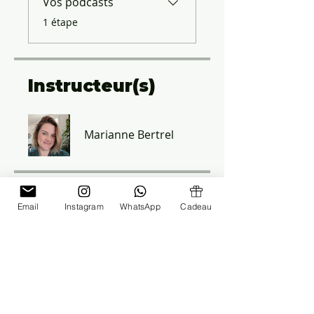
Vos podcasts
.
1 étape
Instructeur(s)
Marianne Bertrel
Prix
Email
Instagram
WhatsApp
Cadeau
19,00 €
Je m'inscris maintenant