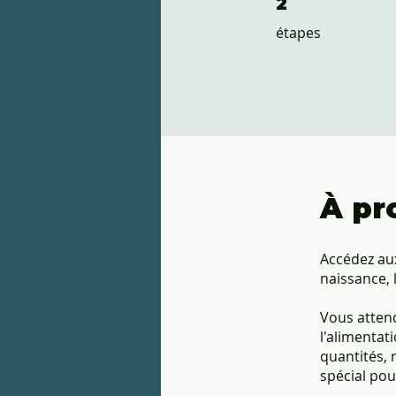
2
étapes
À pr
Accédez aux
naissance, 
Vous atten
l'alimentat
quantités, 
spécial pou