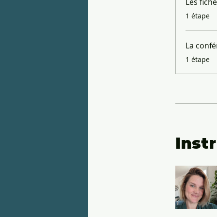
Les fich
.
1 étape
La confé
.
1 étape
Inst