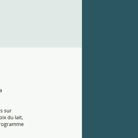
a
s sur
x du lait,
e programme