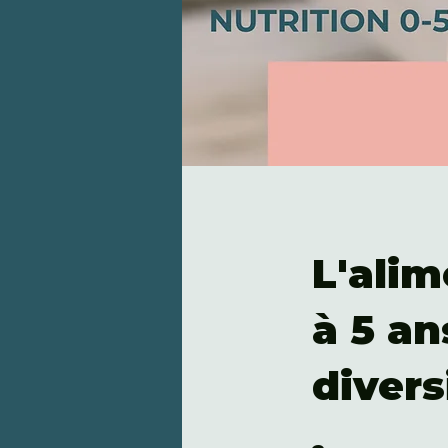
L'ali
à 5 an
divers
2 étapes