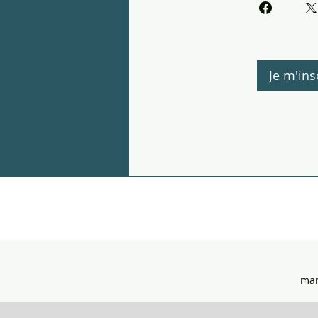
Je m'ins
mar