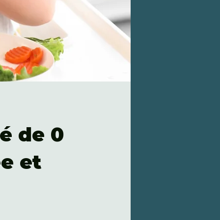
é de 0
ée et