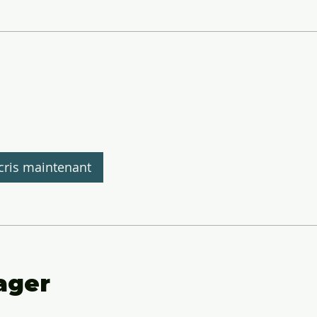
cris maintenant
ager