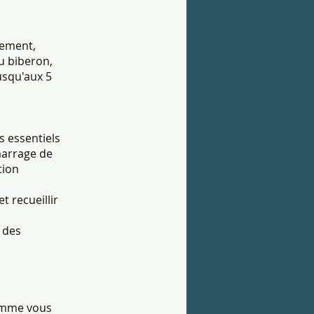
nement,
u biberon,
usqu'aux 5
s essentiels
marrage de
tion
 recueillir
u des
ramme vous