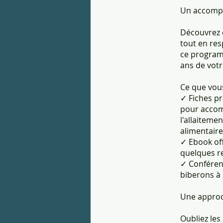
Un accompa
Découvrez 
tout en res
ce program
ans de votr
Ce que vous
✓ Fiches pr
pour accom
l'allaitemen
alimentaire
✓ Ebook off
quelques r
✓ Conférenc
biberons à 
Une approch
Oubliez les