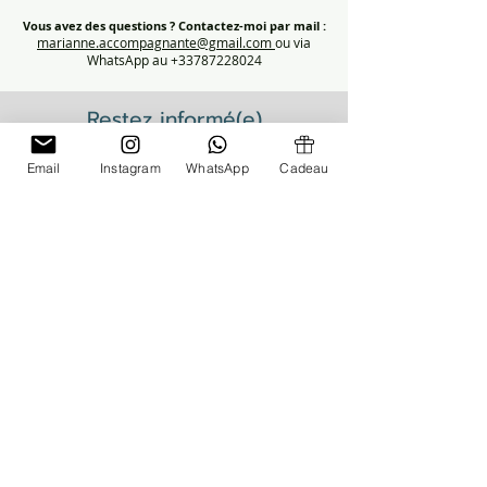
Vous avez des questions ?
Contactez-moi par mail :
marianne.accompagnante@gmail.com
ou via
WhatsApp au +33787228024
Restez informé(e)
Inscrivez-vous pour recevoir des conseils et les dates des prochains
rendez-vous Parentalité.
Email
Instagram
WhatsApp
Cadeau
S'inscrire
Restez connnecté(e)
© 2026 Marianne Bertrel - Sommeil bébé
enfant - allaitement - petite enfance - stop
tétine - consultante sommeil - France -