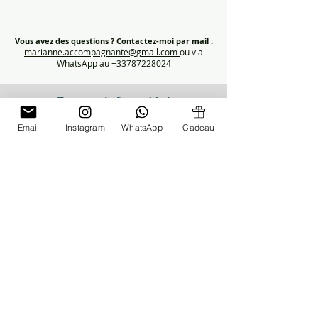
Vous avez des questions ?
Contactez-moi par mail :
marianne.accompagnante@gmail.com
ou via
WhatsApp au +33787228024
Restez informé(e)
Inscrivez-vous pour recevoir des conseils et les dates des prochains
Email
Instagram
WhatsApp
Cadeau
rendez-vous Parentalité.
S'inscrire
Restez connnecté(e)
© 2026 Marianne Bertrel - Sommeil bébé