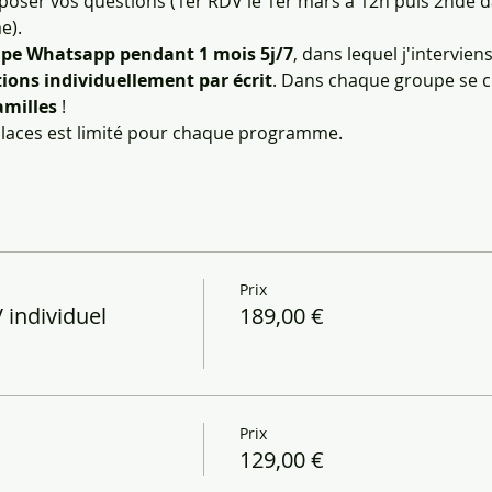
poser vos questions (1er RDV le 1er mars à 12h puis 2nde d
e).
upe Whatsapp pendant 1 mois 5j/7
, dans lequel j'intervie
ions individuellement par écrit
. Dans chaque groupe se c
amilles
 ! 
places est limité pour chaque programme.
Prix
individuel
189,00 €
Prix
129,00 €