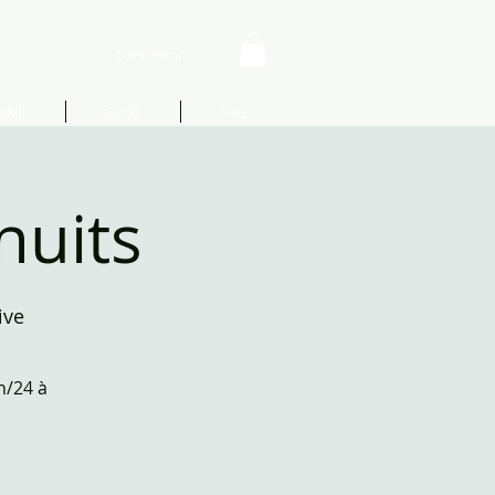
Connexion
IRIE
BLOG
FAQ
nuits
ive
h/24 à