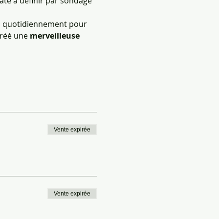
ate à définir par sondage 
ns quotidiennement pour 
réé une 
merveilleuse 
Vente expirée
Vente expirée