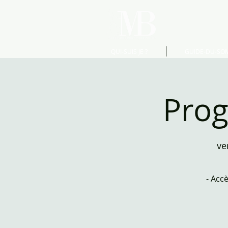
QUI-SUIS JE ?
GUIDE-DU-SO
Prog
ve
- Acc