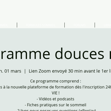
MMEIL
FORMULES SOMMEIL
FORUMS
LIBRA
ramme douces 
n. 01 mars
  |  
Lien Zoom envoyé 30 min avant le 1er l
Ce programme comprend :
ès à la nouvelle plateforme de formation dès l'inscription 24
VIE !
- Vidéos et podcasts
- Fiches pratiques sur le sommeil
- 2 lives pour poser vos questions (+Replay)