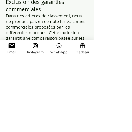
Exclusion des garanties
commerciales
Dans nos critères de classement, nous
ne prenons pas en compte les garanties
commerciales proposées par les
différentes marques. Cette exclusion
garantit une comparaison basée sur les
caractéristiques intrinsèques des
produits.
Email
Instagram
WhatsApp
Cadeau
Actualisation et
fiabilité des
données
La mise à jour de notre comparatif
s'effectue selon une périodicité
régulière, indiquée clairement en haut
de chaque page comparateur, pour
garantir la fiabilité et l'actualité des
informations présentées. La méthode