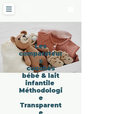
Connexion
Les
comparateur
s
couches
bébé & lait
infantile
Méthodologi
e
Transparent
e