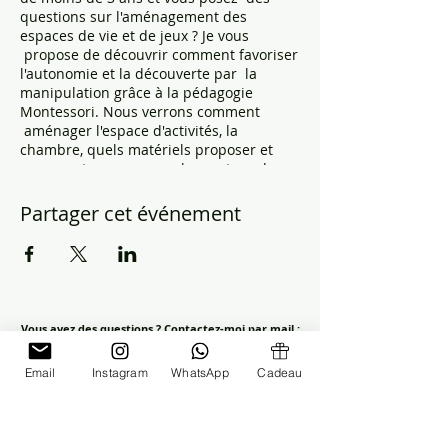
questions sur l'aménagement des
espaces de vie et de jeux ? Je vous
propose de découvrir comment favoriser
l'autonomie et la découverte par la
manipulation grâce à la pédagogie
Montessori. Nous verrons comment
aménager l'espace d'activités, la
chambre, quels matériels proposer et
comment se poser en observateur de
son enfant, afin de mieux comprendre
ses besoins.
Partager cet événement
Vous avez des questions ?
Contactez-moi par mail :
marianne.accompagnante@gmail.com
ou via
WhatsApp au +33787228024
Email
Instagram
WhatsApp
Cadeau
Restez informé(e)
Inscrivez-vous pour recevoir des conseils et les dates des prochains