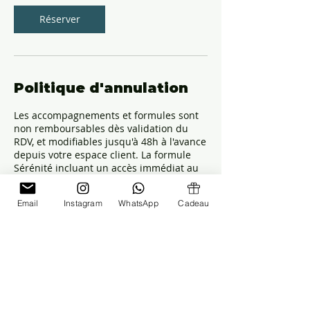
Réserver
Politique d'annulation
Les accompagnements et formules sont
non remboursables dès validation du
RDV, et modifiables jusqu'à 48h à l'avance
depuis votre espace client. La formule
Sérénité incluant un accès immédiat au
programme, vous acceptez que la
prestation débute dès la réservation et
Email
Instagram
WhatsApp
Cadeau
renoncez ainsi à votre droit de
rétractation de 14 jours.
Coordonnées
marianne.accompagnante@gmail.com