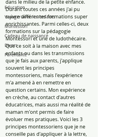
dans le milieu de la petite enfance. 
Education
Durant toutes ces années j'ai pu 
suivre différentes formations super 
Voyager avec les enfants
enrichissantes. Parmi celles-ci, deux 
Montessori
formations sur la pédagogie 
Cadeau de naissance
Montessori et une de ludothécaire. 
Divers
Que ce soit à la maison avec mes 
enfants ou dans les transmissions 
Parentalité
que je fais aux parents, j'applique 
souvent les principes 
montessoriens, mais l'expérience 
m'a amené à en remettre en 
question certains. Mon expérience 
en crèche, au contact d'autres 
éducatrices, mais aussi ma réalité de 
maman m'ont permis de faire 
évoluer mes pratiques. Voici les 3 
principes montessoriens que je ne 
conseille pas d'appliquer à la lettre, 