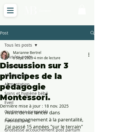
Connexion
Post
Tous les posts
Marianne Bertrel
Tous les posts
8 sept. 2023
4 min de lecture
Discussion sur 3
Sommeil
principes de la
Allaitement
Alimentation
pédagogie
Soins et hygiène bébé
Montessori.
Eveil
Dernière mise à jour :
18 nov. 2025
Continence (propreté)
Avant de me lancer dans 
l'accompagnement à la parentalité, 
Puériculture
j'ai passé 15 années "sur le terrain" 
Grossesse accouchement post partum